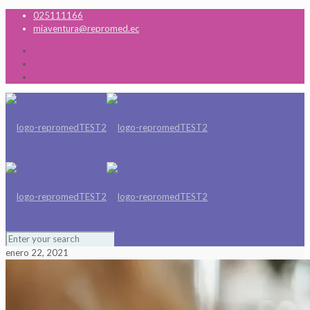
025111166
miaventura@repromed.ec
enero 22, 2021