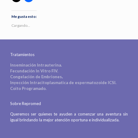
Me gusta esto:
Cargando...
Tratamientos
Inseminación Intrauterina.
Fecundación In Vitro FIV.
Congelación de Embriones
.
Inyección Intracitoplasmatica de espermatozoide ICSI.
Coito Programado.
Sobre Repromed
Queremos ser quienes te ayuden a comenzar una aventura sin
igual brindando la mejor atención oportuna e individualizada.