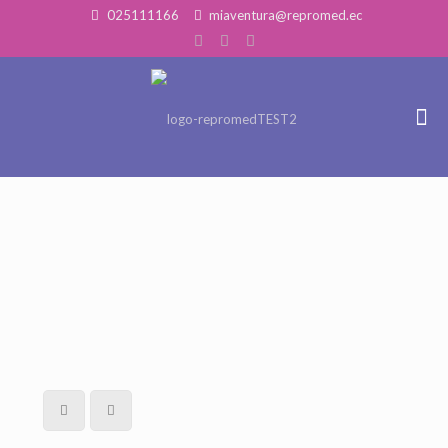
025111166
miaventura@repromed.ec