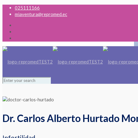
025111166
miaventura@repromed.ec
Dr. Carlos Alberto Hurtado Mo
Infertilidad