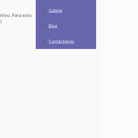
Galería
etivo. Para esto
l
Blog
Contáctenos