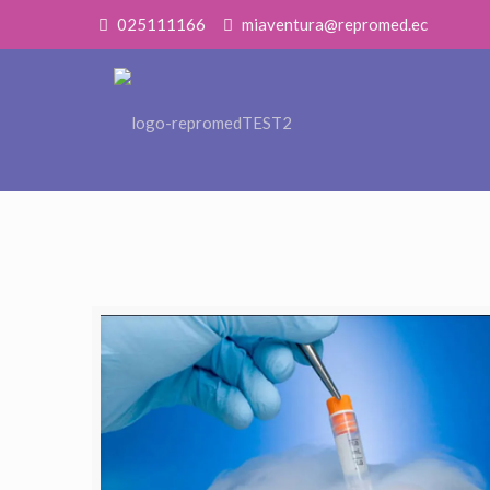
025111166
miaventura@repromed.ec