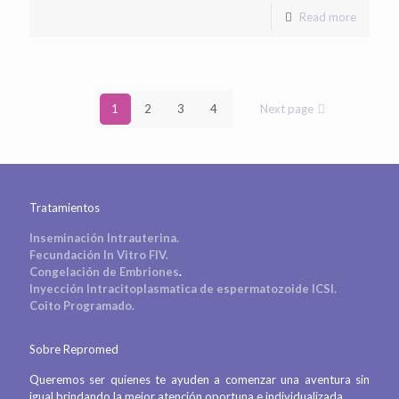
Read more
1
2
3
4
Next page
Tratamientos
Inseminación Intrauterina.
Fecundación In Vitro FIV.
Congelación de Embriones
.
Inyección Intracitoplasmatica de espermatozoide ICSI.
Coito Programado.
Sobre Repromed
Queremos ser quienes te ayuden a comenzar una aventura sin
igual brindando la mejor atención oportuna e individualizada.