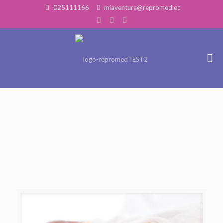
025111166
miaventura@repromed.ec