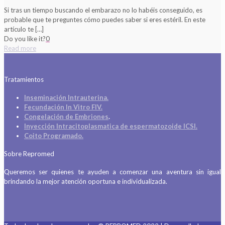
Si tras un tiempo buscando el embarazo no lo habéis conseguido, es
probable que te preguntes cómo puedes saber si eres estéril. En este
artículo te
[…]
Do you like it?
0
Read more
Tratamientos
Inseminación Intrauterina.
Fecundación In Vitro FIV.
Congelación de Embriones
.
Inyección Intracitoplasmatica de espermatozoide ICSI.
Coito Programado.
Sobre Repromed
Queremos ser quienes te ayuden a comenzar una aventura sin igual
brindando la mejor atención oportuna e individualizada.