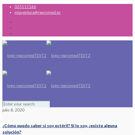
025111166
miaventura@repromed.ec
julio 8, 2020
¿Cómo puedo saber si soy estéril? Si lo soy, ¿existe alguna
solución?