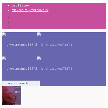
025111166
miaventura@repromed.ec