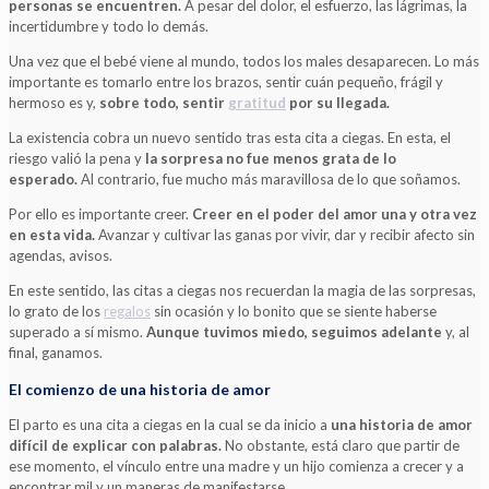
personas se encuentren.
A pesar del dolor, el esfuerzo, las lágrimas, la
incertidumbre y todo lo demás.
Una vez que el bebé viene al mundo, todos los males desaparecen. Lo más
importante es tomarlo entre los brazos, sentir cuán pequeño, frágil y
hermoso es y,
sobre todo, sentir
gratitud
por su llegada.
La existencia cobra un nuevo sentido tras esta cita a ciegas. En esta, el
riesgo valió la pena y
la sorpresa no fue menos grata de lo
esperado.
Al contrario, fue mucho más maravillosa de lo que soñamos.
Por ello es importante creer.
Creer en el poder del amor una y otra vez
en esta vida.
Avanzar y cultivar las ganas por vivir, dar y recibir afecto sin
agendas, avisos.
En este sentido, las citas a ciegas nos recuerdan la magia de las sorpresas,
lo grato de los
regalos
sin ocasión y lo bonito que se siente haberse
superado a sí mismo.
Aunque tuvimos miedo, seguimos adelante
y, al
final, ganamos.
El comienzo de una historia de amor
El parto es una cita a ciegas en la cual se da inicio a
una historia de amor
difícil de explicar con palabras.
No obstante, está claro que partir de
ese momento, el vínculo entre una madre y un hijo comienza a crecer y a
encontrar mil y un maneras de manifestarse.