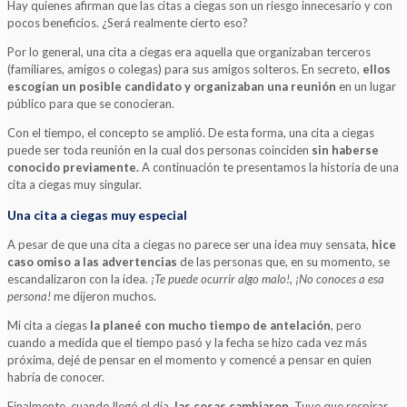
Hay quienes afirman que las citas a ciegas son un riesgo innecesario y con
pocos beneficios. ¿Será realmente cierto eso?
Por lo general, una cita a ciegas era aquella que organizaban terceros
(familiares, amigos o colegas) para sus amigos solteros. En secreto,
ellos
escogían un posible candidato y organizaban una reunión
en un lugar
público para que se conocieran.
Con el tiempo, el concepto se amplió. De esta forma, una cita a ciegas
puede ser toda reunión en la cual dos personas coinciden
sin haberse
conocido previamente.
A continuación te presentamos la historia de una
cita a ciegas muy singular.
Una cita a ciegas muy especial
A pesar de que una cita a ciegas no parece ser una idea muy sensata,
hice
caso omiso a las advertencias
de las personas que, en su momento, se
escandalizaron con la idea.
¡Te puede ocurrir algo malo!, ¡No conoces a esa
persona!
me dijeron muchos.
Mi cita a ciegas
la planeé con mucho tiempo de antelación
, pero
cuando a medida que el tiempo pasó y la fecha se hizo cada vez más
próxima, dejé de pensar en el momento y comencé a pensar en quien
habría de conocer.
Finalmente, cuando llegó el día,
las cosas cambiaron.
Tuve que respirar