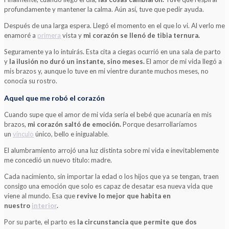
profundamente y mantener la calma. Aún así, tuve que pedir ayuda.
Después de una larga espera. Llegó el momento en el que lo vi. Al verlo me
enamoré a
primera
vista y
mi corazón se llenó de tibia ternura.
Seguramente ya lo intuirás. Esta cita a ciegas ocurrió en una sala de parto
y
la ilusión no duró un instante, sino meses.
El amor de mi vida llegó a
mis brazos y, aunque lo tuve en mi vientre durante muchos meses, no
conocía su rostro.
Aquel que me robó el corazón
Cuando supe que el amor de mi vida sería el bebé que acunaría en mis
brazos,
mi corazón saltó de emoción.
Porque desarrollaríamos
un
vínculo
único, bello e inigualable.
El alumbramiento arrojó una luz distinta sobre mi vida e inevitablemente
me concedió un nuevo título: madre.
Cada nacimiento, sin importar la edad o los hijos que ya se tengan, traen
consigo una emoción que solo es capaz de desatar esa nueva vida que
viene al mundo. Esa que
revive lo mejor que habita en
nuestro
interior
.
Por su parte, el parto es
la circunstancia que permite que dos