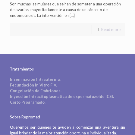
Son muchas las mujeres que se han de someter a una operación
de ovarios, mayoritariamente a causa de un cáncer o de
endometriosis. La intervención en
[…]
Read more
Tratamientos
Inseminación Intrauterina.
Fecundación In Vitro FIV.
Congelación de Embriones
.
Inyección Intracitoplasmatica de espermatozoide ICSI.
Coito Programado.
Sobre Repromed
Queremos ser quienes te ayuden a comenzar una aventura sin
igual brindando la mejor atención oportuna e individualizada.