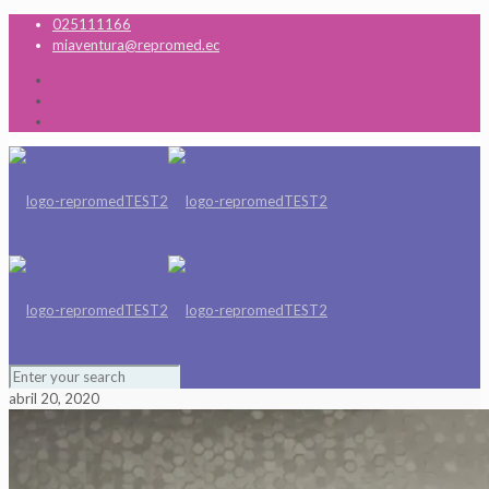
025111166
miaventura@repromed.ec
abril 20, 2020