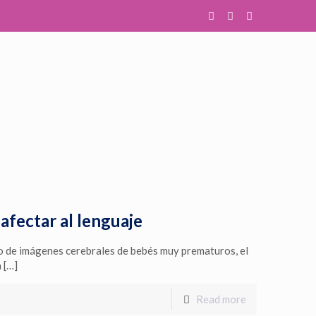
fectar al lenguaje
o de imágenes cerebrales de bebés muy prematuros, el
a
[…]
Read more