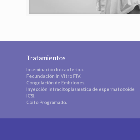
Tratamientos
Inseminación Intrauterina.
Fecundación In Vitro FIV.
Congelación de Embriones
.
Inyección Intracitoplasmatica de espermatozoide
ICSI.
Coito Programado.