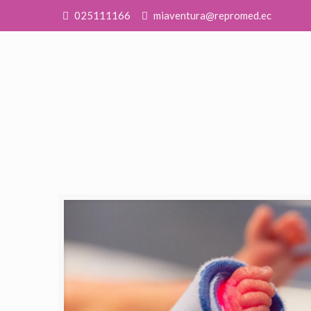
025111166
miaventura@repromed.ec