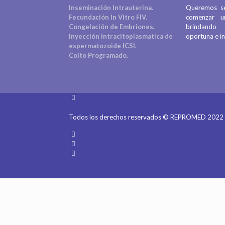
Inseminación Intrauterina.
Queremos se
Fecundación In Vitro FIV.
comenzar u
Congelación de Embriones
.
brindando
Inyección Intracitoplasmatica de
oportuna e in
espermatozoide ICSI.
Coito Programado.
Todos los derechos reservados © REPROMED 2022 |