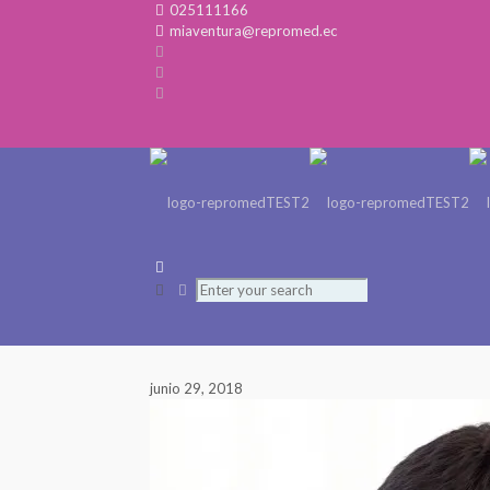
025111166
miaventura@repromed.ec
junio 29, 2018