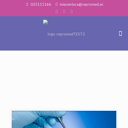
025111166
miaventura@repromed.ec