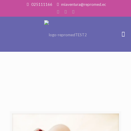
025111166
miaventura@repromed.ec