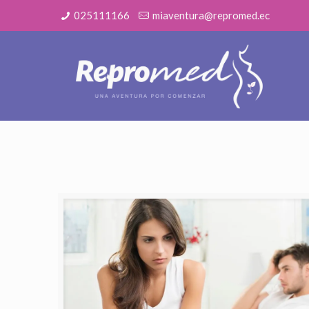
025111166
miaventura@repromed.ec