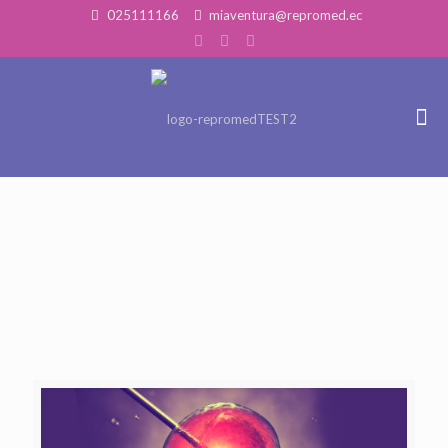
025111166
miaventura@repromed.ec