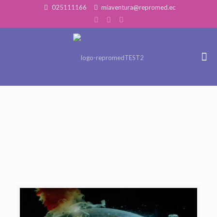
025111166
miaventura@repromed.ec