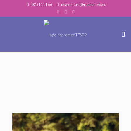
025111166
miaventura@repromed.ec