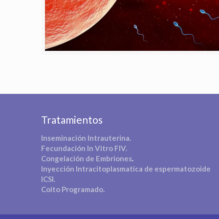
Tratamientos
Inseminación Intrauterina.
Fecundación In Vitro FIV.
Congelación de Embriones
.
Inyección Intracitoplasmatica de espermatozoide
ICSI.
Coito Programado.