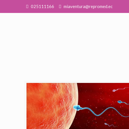
025111166
miaventura@repromed.ec