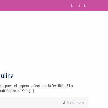
culina
ebe, pues, el empeoramiento de la fertilidad? La
ultifactorial. Y es
[…]
Read more