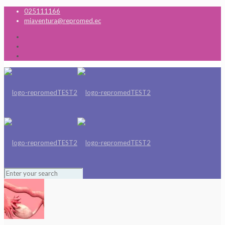
025111166
miaventura@repromed.ec