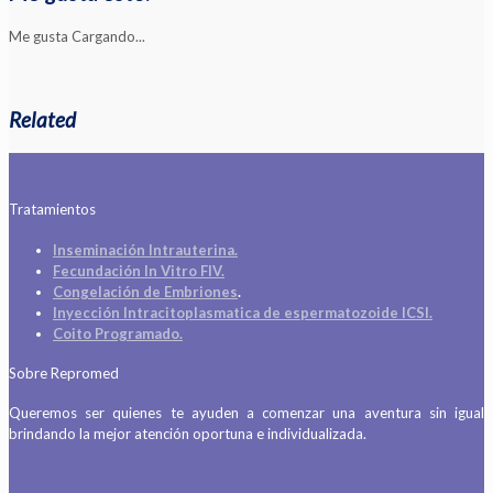
Me gusta
Cargando...
Related
Tratamientos
Inseminación Intrauterina.
Fecundación In Vitro FIV.
Congelación de Embriones
.
Inyección Intracitoplasmatica de espermatozoide ICSI.
Coito Programado.
Sobre Repromed
Queremos ser quienes te ayuden a comenzar una aventura sin igual
brindando la mejor atención oportuna e individualizada.