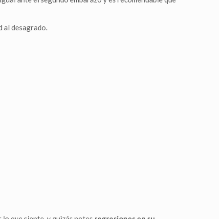
d al desagrado.
r lo que siente, y quizás notes
regresiones en su