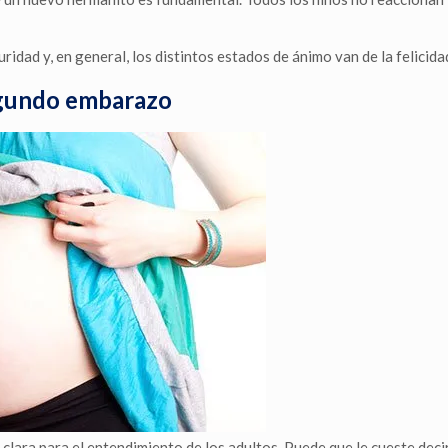
idad y, en general, los distintos estados de ánimo van de la felicida
segundo embarazo
s clara para el entendimiento de los adultos. Puede que le cueste deci