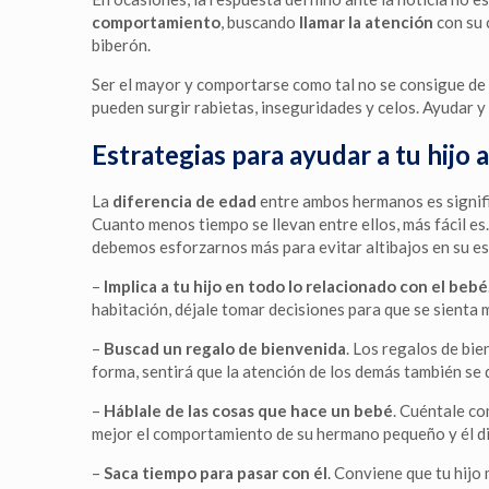
comportamiento
, buscando
llamar la atención
con su 
biberón.
Ser el mayor y comportarse como tal no se consigue de 
pueden surgir rabietas, inseguridades y celos. Ayudar y
Estrategias para ayudar a tu hijo 
La
diferencia de edad
entre ambos hermanos es signific
Cuanto menos tiempo se llevan entre ellos, más fácil es.
debemos esforzarnos más para evitar altibajos en su es
–
Implica a tu hijo en todo lo relacionado con el bebé
habitación, déjale tomar decisiones para que se sienta 
–
Buscad un regalo de bienvenida
. Los regalos de bie
forma, sentirá que la atención de los demás también se d
–
Háblale de las cosas que hace un bebé
. Cuéntale co
mejor el comportamiento de su hermano pequeño y él di
–
Saca tiempo para pasar con él
. Conviene que tu hijo