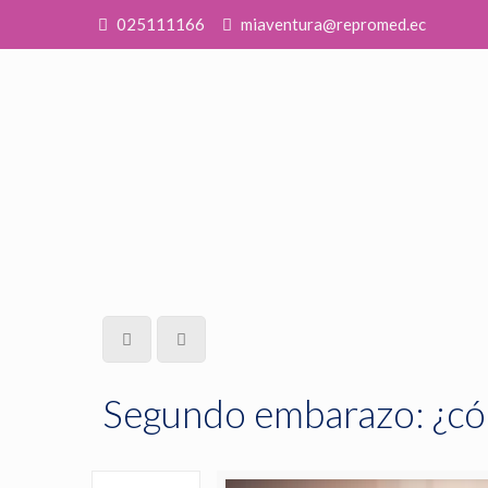
025111166
miaventura@repromed.ec
Segundo embarazo: ¿cómo