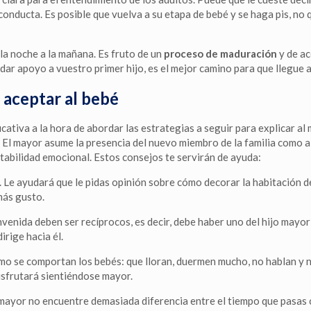
conducta. Es posible que vuelva a su etapa de bebé y se haga pis, no
la noche a la mañana. Es fruto de un
proceso de maduración
y de ac
 dar apoyo a vuestro primer hijo, es el mejor camino para que llegue 
a aceptar al bebé
ativa a la hora de abordar las estrategias a seguir para explicar al 
 El mayor asume la presencia del nuevo miembro de la familia como alg
tabilidad emocional. Estos consejos te servirán de ayuda:
. Le ayudará que le pidas opinión sobre cómo decorar la habitación de
más gusto.
nvenida deben ser recíprocos, es decir, debe haber uno del hijo mayor
irige hacia él.
mo se comportan los bebés: que lloran, duermen mucho, no hablan y n
sfrutará sientiéndose mayor.
 mayor no encuentre demasiada diferencia entre el tiempo que pasas 