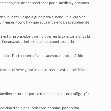
alquier modo, han de ser recetados por el médico y debemos
n supuesto riesgo alguno para el bebé. Es el caso del
o, Sin embargo, no hay que abusar de ellos, especialmente
están prohibidos y se incluyen en la categoría C. Es la
l fluconazol, el ketorolac, la dexametasona, la
l feto. Pertenecen a ésta el acenocumarol, el ácido
os en el bebé y, por lo tanto, han de estar prohibidos
medios naturales para curar aquello que nos aflige. ¿Es
medicina tradicional. Son consideradas, por norma