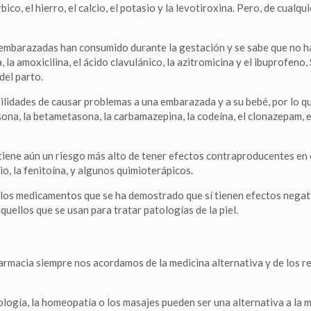
órbico, el hierro, el calcio, el potasio y la levotiroxina. Pero, de cu
s embarazadas han consumido durante la gestación y se sabe que no ha
a, la amoxicilina, el ácido clavulánico, la azitromicina y el ibuprofen
del parto.
idades de causar problemas a una embarazada y a su bebé, por lo que 
sona, la betametasona, la carbamazepina, la codeína, el clonazepam, e
tiene aún un riesgo más alto de tener efectos contraproducentes en e
itio, la fenitoína, y algunos quimioterápicos.
n los medicamentos que se ha demostrado que sí tienen efectos negativ
quellos que se usan para tratar patologías de la piel.
armacia siempre nos acordamos de la medicina alternativa y de los re
ología, la homeopatía o los masajes pueden ser una alternativa a la 