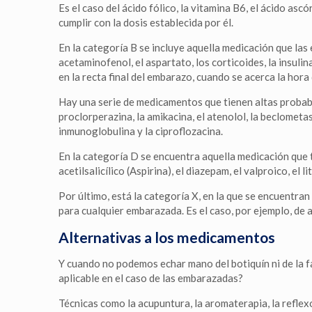
Es el caso del ácido fólico, la vitamina B6, el ácido asc
cumplir con la dosis establecida por él.
En la categoría B se incluye aquella medicación que la
acetaminofenol, el aspartato, los corticoides, la insulin
en la recta final del embarazo, cuando se acerca la hora 
Hay una serie de medicamentos que tienen altas probabil
proclorperazina, la amikacina, el atenolol, la beclometa
inmunoglobulina y la ciproflozacina.
En la categoría D se encuentra aquella medicación que 
acetilsalicílico (Aspirina), el diazepam, el valproico, el l
Por último, está la categoría X, en la que se encuentra
para cualquier embarazada. Es el caso, por ejemplo, de a
Alternativas a los medicamentos
Y cuando no podemos echar mano del botiquín ni de la f
aplicable en el caso de las embarazadas?
Técnicas como la acupuntura, la aromaterapia, la reflex