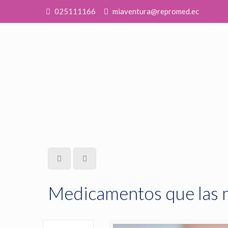
025111166
miaventura@repromed.ec
Medicamentos que las 