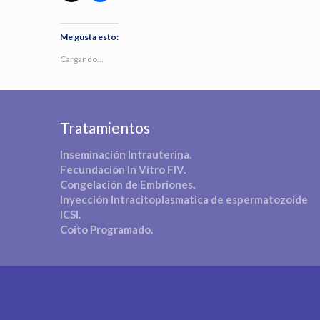
Me gusta esto:
Cargando...
Tratamientos
Inseminación Intrauterina.
Fecundación In Vitro FIV.
Congelación de Embriones
.
Inyección Intracitoplasmatica de espermatozoide
ICSI.
Coito Programado.