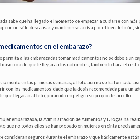
da sabe que ha llegado el momento de empezar a cuidarse con más p
 supone no sólo descansar y mantenerse activa por el bien del niño, s
e medicamentos en el embarazo?
 se permita a las embarazadas tomar medicamentos no se debe a un ca
l mismo modo que le llegarán los nutrientes, también lo hará el rest
ialmente en las primeras semanas, el feto aún no se ha formado, así 
rrir con los medicamentos, dado que la dosis recomendada para un ad
 que llegaran al feto, poniendo en peligro su propio desarrollo.
ujer embarazada, la Administración de Alimentos y Drogas ha realiza
sto que no todos ellos se han probado en mujeres en cinta precisamen
se consideran seguros durante el embarazo y que básicamente están p