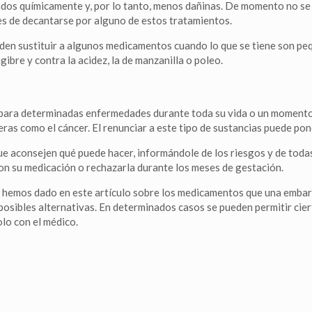
dos químicamente y, por lo tanto, menos dañinas. De momento no se 
s de decantarse por alguno de estos tratamientos.
eden sustituir a algunos medicamentos cuando lo que se tiene son peq
gibre y contra la acidez, la de manzanilla o poleo.
para determinadas enfermedades durante toda su vida o un momento d
as como el cáncer. El renunciar a este tipo de sustancias puede pone
ue aconsejen qué puede hacer, informándole de los riesgos y de todas 
con su medicación o rechazarla durante los meses de gestación.
s hemos dado en este artículo sobre los medicamentos que una embar
posibles alternativas. En determinados casos se pueden permitir ci
lo con el médico.