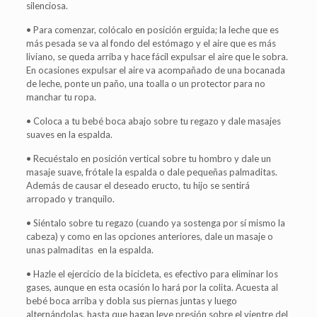
silenciosa.
• Para comenzar, colócalo en posición erguida; la leche que es
más pesada se va al fondo del estómago y el aire que es más
liviano, se queda arriba y hace fácil expulsar el aire que le sobra.
En ocasiones expulsar el aire va acompañado de una bocanada
de leche, ponte un paño, una toalla o un protector para no
manchar tu ropa.
• Coloca a tu bebé boca abajo sobre tu regazo y dale masajes
suaves en la espalda.
• Recuéstalo en posición vertical sobre tu hombro y dale un
masaje suave, frótale la espalda o dale pequeñas palmaditas.
Además de causar el deseado eructo, tu hijo se sentirá
arropado y tranquilo.
• Siéntalo sobre tu regazo (cuando ya sostenga por sí mismo la
cabeza) y como en las opciones anteriores, dale un masaje o
unas palmaditas en la espalda.
• Hazle el ejercicio de la bicicleta, es efectivo para eliminar los
gases, aunque en esta ocasión lo hará por la colita. Acuesta al
bebé boca arriba y dobla sus piernas juntas y luego
alternándolas, hasta que hagan leve presión sobre el vientre del