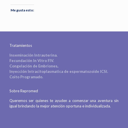
Me gusta esto:
Tratamientos
Inseminación Intrauterina.
Fecundación In Vitro FIV.
Congelación de Embriones
.
Inyección Intracitoplasmatica de espermatozoide ICSI.
Coito Programado.
Sobre Repromed
Queremos ser quienes te ayuden a comenzar una aventura sin
igual brindando la mejor atención oportuna e individualizada.