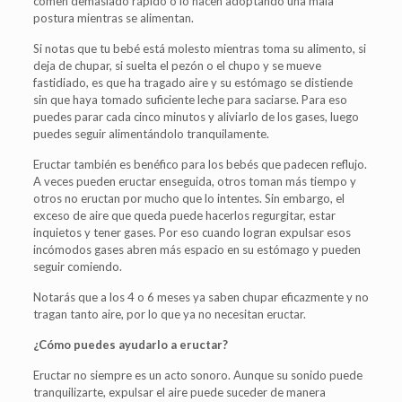
comen demasiado rápido o lo hacen adoptando una mala
postura mientras se alimentan.
Si notas que tu bebé está molesto mientras toma su alimento, si
deja de chupar, si suelta el pezón o el chupo y se mueve
fastidiado, es que ha tragado aire y su estómago se distiende
sin que haya tomado suficiente leche para saciarse. Para eso
puedes parar cada cinco minutos y aliviarlo de los gases, luego
puedes seguir alimentándolo tranquilamente.
Eructar también es benéfico para los bebés que padecen reflujo.
A veces pueden eructar enseguida, otros toman más tiempo y
otros no eructan por mucho que lo intentes. Sin embargo, el
exceso de aire que queda puede hacerlos regurgitar, estar
inquietos y tener gases. Por eso cuando logran expulsar esos
incómodos gases abren más espacio en su estómago y pueden
seguir comiendo.
Notarás que a los 4 o 6 meses ya saben chupar eficazmente y no
tragan tanto aire, por lo que ya no necesitan eructar.
¿Cómo puedes ayudarlo a eructar?
Eructar no siempre es un acto sonoro. Aunque su sonido puede
tranquilizarte, expulsar el aire puede suceder de manera