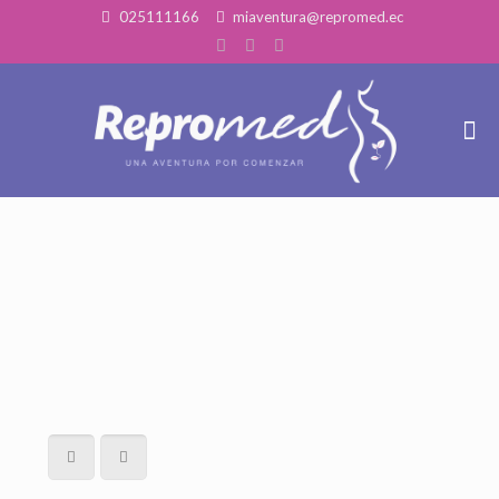
025111166
miaventura@repromed.ec