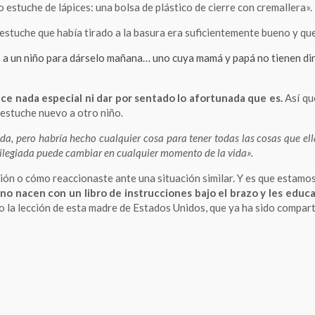
vo estuche de lápices: una bolsa de plástico de cierre con cremallera».
estuche que había tirado a la basura era suficientemente bueno y que 
s a un niño para dárselo mañana… uno cuya mamá y papá no tienen din
ce nada especial ni dar por sentado lo afortunada que es.
Así que
l estuche nuevo a otro niño.
da, pero habría hecho cualquier cosa para tener todas las cosas que ell
vilegiada puede cambiar en cualquier momento de la vida».
nión o cómo reaccionaste ante una situación similar. Y es que esta
 no nacen con un libro de instrucciones bajo el brazo y les educ
o la lección de esta madre de Estados Unidos, que ya ha sido compart