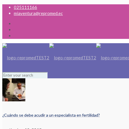
025111166
miaventura@repromed.ec
¿Cuándo se debe acudir a un especialista en fertilidad?