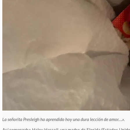
La señorita Presleigh ha aprendido hoy una dura lección de amor….».
Así comenzaba Haley Hassell, una madre de Florida (Estados Unido