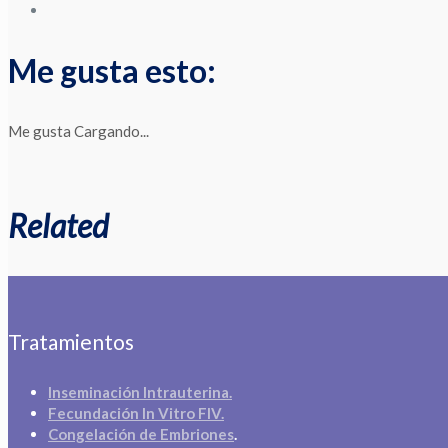
Me gusta esto:
Me gusta
Cargando...
Related
Tratamientos
Inseminación Intrauterina.
Fecundación In Vitro FIV.
Congelación de Embriones
.