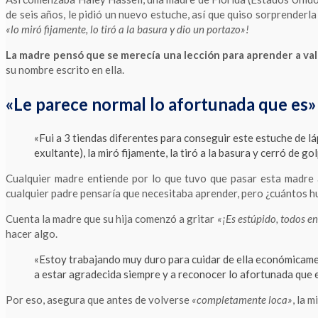
de seis años, le pidió un nuevo estuche, así que quiso sorprenderla
«lo miró fijamente, lo tiró a la basura y dio un portazo»!
La madre pensó que se merecía una lección para aprender a valor
su nombre escrito en ella.
«Le parece normal lo afortunada que es»
«Fui a 3 tiendas diferentes para conseguir este estuche de l
exultante), la miró fijamente, la tiró a la basura y cerró de go
Cualquier madre entiende por lo que tuvo que pasar esta madre a
cualquier padre pensaría que necesitaba aprender, pero ¿cuántos h
Cuenta la madre que su hija comenzó a gritar
«¡Es estúpido, todos en
hacer algo.
«Estoy trabajando muy duro para cuidar de ella económicame
a estar agradecida siempre y a reconocer lo afortunada que 
Por eso, asegura que antes de volverse
«completamente loca»
, la m