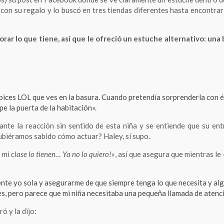
 con su regalo y lo buscó en tres tiendas diferentes hasta encontrar
ar lo que tiene, así que le ofreció un estuche alternativo: una 
ápices LOL que ves en la basura. Cuando pretendía sorprenderla con é
lpe la puerta de la habitación».
nte la reacción sin sentido de esta niña y se entiende que su en
ubiéramos sabido cómo actuar? Haley, sí supo.
 mi clase lo tienen… Ya no lo quiero!»
, así que asegura que mientras le
nte yo sola y asegurarme de que siempre tenga lo que necesita y al
es, pero parece que mi niña necesitaba una pequeña llamada de atenc
iró y la dijo: