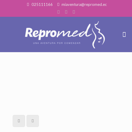
025111166
miaventura@repromed.ec