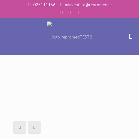
025111166
miaventura@repromed.ec