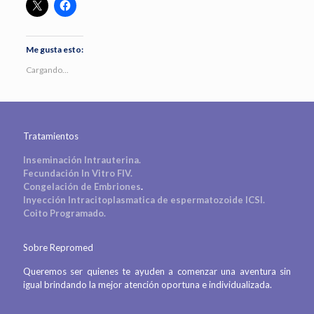
Me gusta esto:
Cargando...
Tratamientos
Inseminación Intrauterina.
Fecundación In Vitro FIV.
Congelación de Embriones
.
Inyección Intracitoplasmatica de espermatozoide ICSI.
Coito Programado.
Sobre Repromed
Queremos ser quienes te ayuden a comenzar una aventura sin
igual brindando la mejor atención oportuna e individualizada.