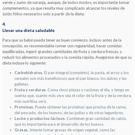
verde y zumo de naranja, aunque, de todos modos, es importante tomar
complementos, ya que resulta muy complicado alcanzar los niveles de
ácido fólico necesarios solo a partir de la dieta.
4.
Llevar una dieta saludable
Para que su bebé pueda tener un buen comienzo, incluso antes de la
concepción, es recomendable comer con regularidad, hacer comidas
equilibradas, ingerir grandes cantidades de fruta y verdura frescas, y
reducir los alimentos procesados y la comida rápida. Asegúrese de que su
dieta incluye lo siguiente:
Carbohidratos.
El pan integral (completo), la pasta, el arroz y los
cereales son más beneficiosos que el pan blanco, los dulces y las
galletas.
Fruta y verduras.
Coma cinco piezas o raciones al día, y tenga en
cuenta que, cuanto más vivo sea el color de la fruta y de la verdura,
más nutritiva será.
Proteínas.
Puede obtener las proteínas que precisa de la carne,
del pescado, de los huevos, de las judías y de otras legumbres.
Leche y productos lácteos.
Contienen gran cantidad de calcio,
que es importante para el desarrollo de los huesos.
Grasas.
Intente tomar grasas de origen vegetal, como las