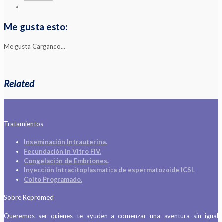
Me gusta esto:
Me gusta
Cargando...
Related
Tratamientos
Inseminación Intrauterina.
Fecundación In Vitro FIV.
Congelación de Embriones
.
Inyección Intracitoplasmatica de espermatozoide ICSI.
Coito Programado.
Sobre Repromed
Queremos ser quienes te ayuden a comenzar una aventura sin igual