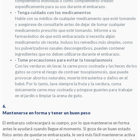
complemento individual o como complemento creado
específicamente para su uso durante el embarazo.
· Tenga cuidado con los medicamentos
Hable con su médico de cualquier medicamento que esté tomando
y asegúrese de consultarle antes de dejar de tomar cualquier
medicamento prescrito que esté tomando. Informe a su
farmacéutico de que está embarazada si necesita algún
medicamento sin receta. Incluso los remedios más simples, como
los pulverizadores nasales descongestivos, pueden contener
ingredientes que no deben utilizarse durante el embarazo.
· Tome precauciones para evitar la toxoplasmosis
Con las verduras sin lavar, la carne poco cocinada y las heces de los
gatos se corre el riesgo de contraer toxoplasmosis, que puede
provocar abortos naturales, muerte intrauterina o daños en el
bebé. Por lo tanto, lave siempre la fruta y la verdura, coma
únicamente carne muy cocinada y póngase guantes para trabajar
en el jardín o limpiar la arena de gato.
6.
Mantenerse en forma y tener un buen peso
El embarazo sobrecargará su cuerpo, por lo que mantenerse en forma
antes le ayudará cuando llegue el momento. Si goza de un buen estado
físico antes de quedarse embarazada, le será más fácil mantenerse activa