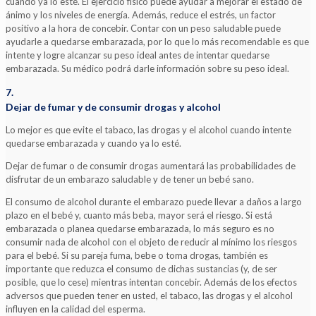
cuando ya lo esté. El ejercicio físico puede ayudar a mejorar el estado de
ánimo y los niveles de energía. Además, reduce el estrés, un factor
positivo a la hora de concebir. Contar con un peso saludable puede
ayudarle a quedarse embarazada, por lo que lo más recomendable es que
intente y logre alcanzar su peso ideal antes de intentar quedarse
embarazada. Su médico podrá darle información sobre su peso ideal.
7.
Dejar de fumar y de consumir drogas y alcohol
Lo mejor es que evite el tabaco, las drogas y el alcohol cuando intente
quedarse embarazada y cuando ya lo esté.
Dejar de fumar o de consumir drogas aumentará las probabilidades de
disfrutar de un embarazo saludable y de tener un bebé sano.
El consumo de alcohol durante el embarazo puede llevar a daños a largo
plazo en el bebé y, cuanto más beba, mayor será el riesgo. Si está
embarazada o planea quedarse embarazada, lo más seguro es no
consumir nada de alcohol con el objeto de reducir al mínimo los riesgos
para el bebé. Si su pareja fuma, bebe o toma drogas, también es
importante que reduzca el consumo de dichas sustancias (y, de ser
posible, que lo cese) mientras intentan concebir. Además de los efectos
adversos que pueden tener en usted, el tabaco, las drogas y el alcohol
influyen en la calidad del esperma.