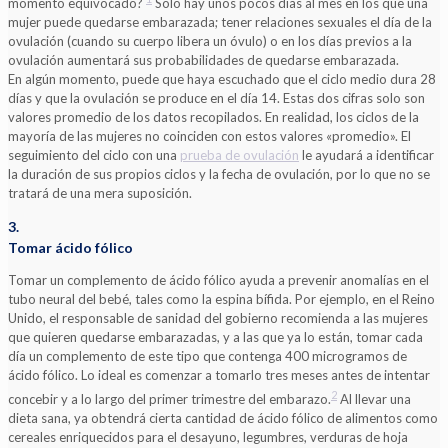
momento equivocado?
Solo hay unos pocos días al mes en los que una
mujer puede quedarse embarazada; tener relaciones sexuales el día de la
ovulación (cuando su cuerpo libera un óvulo) o en los días previos a la
ovulación aumentará sus probabilidades de quedarse embarazada.
En algún momento, puede que haya escuchado que el ciclo medio dura 28
días y que la ovulación se produce en el día 14. Estas dos cifras solo son
valores promedio de los datos recopilados. En realidad, los ciclos de la
mayoría de las mujeres no coinciden con estos valores «promedio». El
seguimiento del ciclo con una
prueba de ovulación
le ayudará a identificar
la duración de sus propios ciclos y la fecha de ovulación, por lo que no se
tratará de una mera suposición.
3.
Tomar ácido fólico
Tomar un complemento de ácido fólico ayuda a prevenir anomalías en el
tubo neural del bebé, tales como la espina bífida. Por ejemplo, en el Reino
Unido, el responsable de sanidad del gobierno recomienda a las mujeres
que quieren quedarse embarazadas, y a las que ya lo están, tomar cada
día un complemento de este tipo que contenga 400 microgramos de
ácido fólico. Lo ideal es comenzar a tomarlo tres meses antes de intentar
2
concebir y a lo largo del primer trimestre del embarazo.
Al llevar una
dieta sana, ya obtendrá cierta cantidad de ácido fólico de alimentos como
cereales enriquecidos para el desayuno, legumbres, verduras de hoja