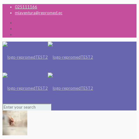
025111166
miaventura@repromed.ec