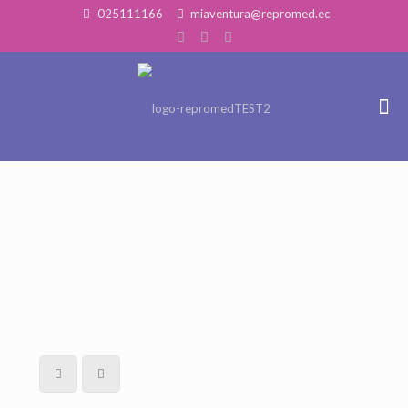
025111166
miaventura@repromed.ec