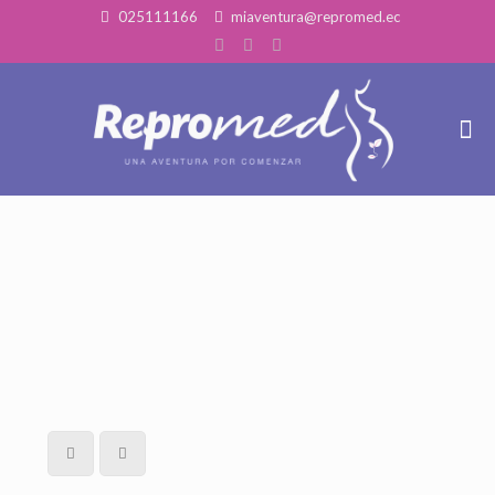
025111166
miaventura@repromed.ec