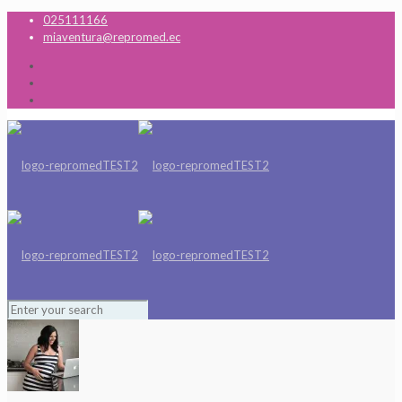
025111166
miaventura@repromed.ec