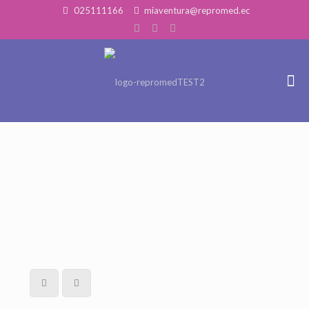
025111166
miaventura@repromed.ec